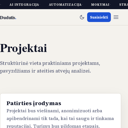
·
AI INTEGRACIJA
·
AUTOMATIZACIJA
·
MOKYMAI
·
STR
Dudutis
.
Susisiekti
Projektai
Struktūrinė vieta praktiniams projektams,
pavyzdžiams ir ateities atvejų analizei.
Patirties įrodymas
Projektai bus viešinami, anonimizuoti arba
apibendrinami tik tada, kai tai saugu ir tinkama
reputacijai. Turinys bus pildomas etapais.