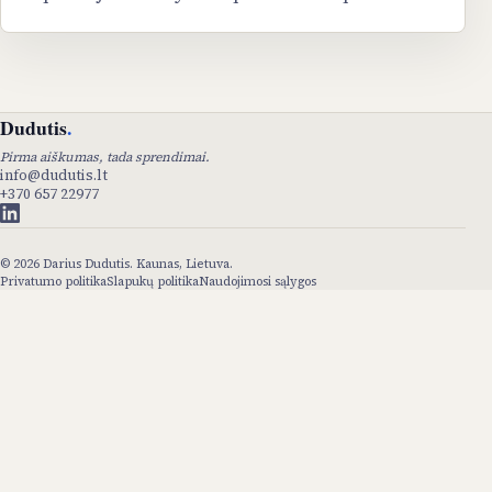
Dudutis
.
Pirma aiškumas, tada sprendimai.
info@dudutis.lt
+370 657 22977
©
2026
Darius Dudutis. Kaunas, Lietuva.
Privatumo politika
Slapukų politika
Naudojimosi sąlygos