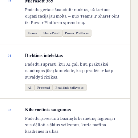
Microsoft 365
03
Padedu geriau išnaudoti įrankius, už kuriuos
organizacija jau moka — nuo Teams ir SharePoint
iki Power Platform sprendimų.
Teams
SharePoint
Power Platform
Dirbtinis intelektas
04
Padedu suprasti, kur AI gali būti praktiškai
naudingas jūsų kontekste, kaip pradėti ir kaip
suvaldyti rizikas.
AI
Procesai
Praktinis taikymas
Kibernetinis saugumas
05
Padedu įsivertinti bazinę kibernetinę higieną ir
susidėlioti aiškius veiksmus, kurie mažina
kasdienes rizikas.