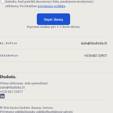
Sutinku, kad pateikti duomenys būtų naudojami atsakymui į
užklausą. Perskaičiau
privatumo politiką
.
Siųsti žinutę
Paprastai atsakau per 1–2 darbo dienas.
info@dudutis.lt
EL. PAŠTAS
+370 657 22977
TELEFONAS
Dudutis
.
Pirma aiškumas, tada sprendimai.
info@dudutis.lt
+370 657 22977
©
2026
Darius Dudutis. Kaunas, Lietuva.
Privatumo politika
Slapukų politika
Naudojimosi sąlygos