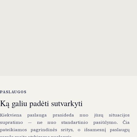
sistemas ar praktiškai pritaikyti AI ir
automatizaciją.
Mokymai ir praktinis AI taikymas
Kai reikia, kad žmogus, komanda ar
organizacija suprastų technologijas ir gebėtų
jas taikyti kasdieniame darbe.
PASLAUGOS
Ką galiu padėti sutvarkyti
Kiekviena paslauga prasideda nuo jūsų situacijos
supratimo — ne nuo standartinio pasiūlymo. Čia
pateikiamos pagrindinės sritys, o išsamesnį paslaugų