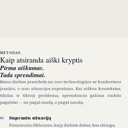
Atpažįstate savo situaciją?
Jei keli iš šių punktų skamba pažįstamai, pradėkime nuo
pokalbio — išsiaiškinkime, kur iš tikrųjų stringa
technologiniai sprendimai.
METODAS
Kaip atsiranda aiški kryptis
Pirma aiškumas.
Tada sprendimai.
Mano darbas prasideda ne nuo technologijos ar konkretaus
įrankio, o nuo situacijos supratimo. Kai aiškus kontekstas,
tikslas ir tikroji problema, sprendimus galima rinktis
pagrįstai — ne pagal madą, o pagal naudą.
Suprantu situaciją
01
Pirmiausia išklausau, kaip dirbate dabar, kas stringa,