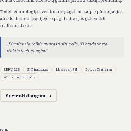
reikia vadovams, kad būtų galima priimti aiškų sprendimą.
Todėl technologijas vertinu ne pagal tai, kaip įspūdingai jos
atrodo demonstracijoje, o pagal tai, ar jos gali veikti
realiame darbe.
„Pirmiausia reikia suprasti situaciją. Tik tada verta
rinktis technologiją.“
SEFU, MB
BIT institutas
Microsoft 365
Power Platform
AI ir automatizacija
Sužinoti daugiau →
DUK