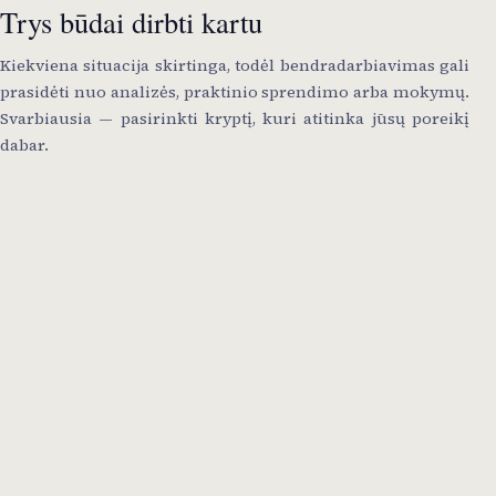
Trys būdai dirbti kartu
Kiekviena situacija skirtinga, todėl bendradarbiavimas gali
prasidėti nuo analizės, praktinio sprendimo arba mokymų.
Svarbiausia — pasirinkti kryptį, kuri atitinka jūsų poreikį
dabar.
Konsultavimas ir analizė
Kai reikia suprasti, nuo ko pradėti, kuri
problema svarbiausia ir kokia kryptis būtų
prasmingiausia jūsų situacijai.
Automatizacija ir IT sprendimai
Kai reikia supaprastinti darbo eigas, sujungti