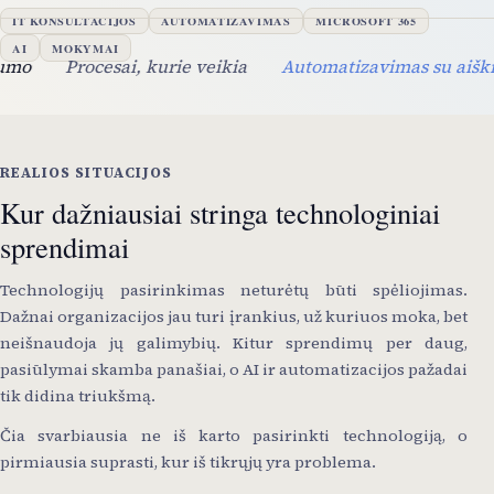
IT KONSULTACIJOS
AUTOMATIZAVIMAS
MICROSOFT 365
AI
MOKYMAI
Procesai, kurie veikia
Automatizavimas su aiškiu ti
·
REALIOS SITUACIJOS
Kur dažniausiai stringa technologiniai
sprendimai
Technologijų pasirinkimas neturėtų būti spėliojimas.
Dažnai organizacijos jau turi įrankius, už kuriuos moka, bet
neišnaudoja jų galimybių. Kitur sprendimų per daug,
pasiūlymai skamba panašiai, o AI ir automatizacijos pažadai
tik didina triukšmą.
Čia svarbiausia ne iš karto pasirinkti technologiją, o
pirmiausia suprasti, kur iš tikrųjų yra problema.