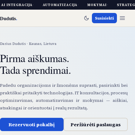
I INTEGRACIJA
·
AUTOMATIZACIJA
·
MOKYMAI
·
STRATEGIN
Dudutis
.
Susisiekti
Darius Dudutis · Kaunas, Lietuva
Pirma aiškumas.
Tada sprendimai.
Padedu organizacijoms ir žmonėms suprasti, pasirinkti bei
praktiškai pritaikyti technologijas. IT konsultacijos, procesų
optimizavimas, automatizavimas ir mokymai — aiškiai,
atsakingai ir orientuotai į realų rezultatą.
Rezervuoti pokalbį
Peržiūrėti paslaugas