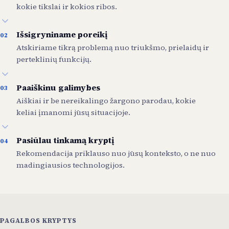
kokie tikslai ir kokios ribos.
Išsigryniname poreikį
02
Atskiriame tikrą problemą nuo triukšmo, prielaidų ir
perteklinių funkcijų.
Paaiškinu galimybes
03
Aiškiai ir be nereikalingo žargono parodau, kokie
keliai įmanomi jūsų situacijoje.
Pasiūlau tinkamą kryptį
04
Rekomendacija priklauso nuo jūsų konteksto, o ne nuo
madingiausios technologijos.
PAGALBOS KRYPTYS