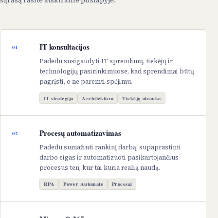
sąrašą rasite atskirame puslapyje.
IT konsultacijos
01
Padedu susigaudyti IT sprendimų, tiekėjų ir
technologijų pasirinkimuose, kad sprendimai būtų
pagrįsti, o ne paremti spėjimu.
IT strategija
Architektūra
Tiekėjų atranka
Procesų automatizavimas
02
Padedu sumažinti rankinį darbą, supaprastinti
darbo eigas ir automatizuoti pasikartojančius
procesus ten, kur tai kuria realią naudą.
RPA
Power Automate
Procesai