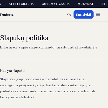
S
·
AI INTEGRACIJA
·
AUTOMATIZACIJA
·
MOKYMAI
·
STR
Dudutis
.
Susisiekti
Slapukų politika
Informacija apie slapukų naudojimą dudutis.lt svetainėje.
Kas yra slapukai
Slapukai (angl. cookies) — nedideli tekstiniai failai,
išsaugomi jūsų naršyklėje, kai lankotės svetainėje. Jie
padeda svetainei veikti, atsiminti nuostatas ir analizuoti
lankymosi statistiką.