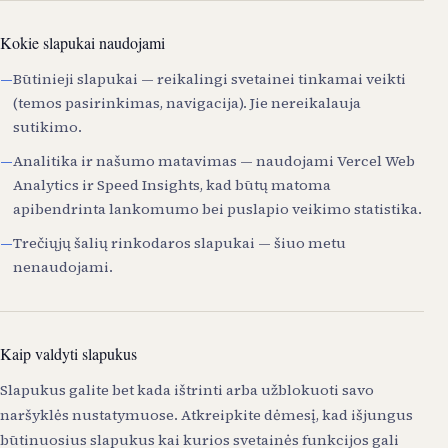
Kokie slapukai naudojami
Būtinieji slapukai — reikalingi svetainei tinkamai veikti
(temos pasirinkimas, navigacija). Jie nereikalauja
sutikimo.
Analitika ir našumo matavimas — naudojami Vercel Web
Analytics ir Speed Insights, kad būtų matoma
apibendrinta lankomumo bei puslapio veikimo statistika.
Trečiųjų šalių rinkodaros slapukai — šiuo metu
nenaudojami.
Kaip valdyti slapukus
Slapukus galite bet kada ištrinti arba užblokuoti savo
naršyklės nustatymuose. Atkreipkite dėmesį, kad išjungus
būtinuosius slapukus kai kurios svetainės funkcijos gali