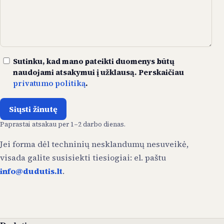
Sutinku, kad mano pateikti duomenys būtų
naudojami atsakymui į užklausą. Perskaičiau
privatumo politiką
.
Siųsti žinutę
Paprastai atsakau per 1–2 darbo dienas.
Jei forma dėl techninių nesklandumų nesuveikė,
visada galite susisiekti tiesiogiai: el. paštu
info@dudutis.lt
.